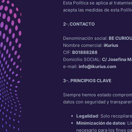
Esta Política se aplica al tratam
acepta las medidas de esta Polít
2-. CONTACTO
Denominación social:
BE CURIOU
Nombre comercial:
iKurius
CIF:
B01888288
Domicilio SOCIAL:
C/ Josefina 
e-mail:
info@ikurius.com
3-.
PRINCIPIOS CLAVE
Siempre hemos estado comprometid
datos con seguridad y transparen
Legalidad
: Solo recopilar
Minimización de datos
: L
necesario para los fines p