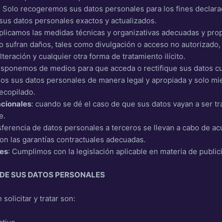
: Solo recogeremos sus datos personales para los fines declar
us datos personales exactos y actualizados.
Aplicamos las medidas técnicas y organizativas adecuadas y prop
o sufran daños, tales como divulgación o acceso no autorizado, l
lteración y cualquier otra forma de tratamiento ilícito.
Disponemos de medios para que acceda o rectifique sus datos c
s sus datos personales de manera legal y apropiada y solo mie
recopilado.
acionales
: cuando se dé el caso de que sus datos vayan a ser tr
e.
nsferencia de datos personales a terceros se llevan a cabo de ac
on las garantías contractuales adecuadas.
ies
: Cumplimos con la legislación aplicable en materia de public
 DE SUS DATOS PERSONALES
solicitar y tratar son: